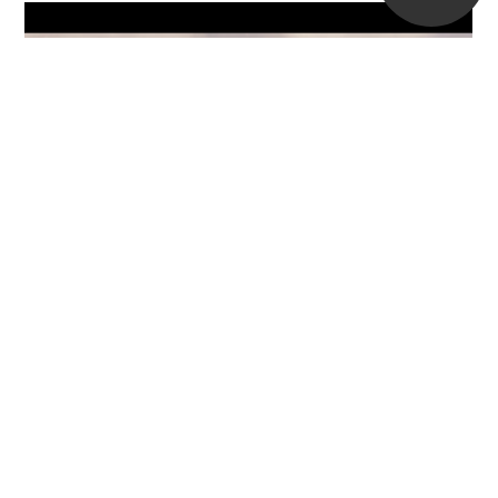
私たちはドローンを使うこともでき、空からも地上からも迫力
ある映像を撮影できます。
We can also use drones to capture powerful images both from
the air and from the ground.